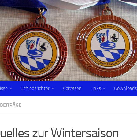
isse
Schiedsrichter
Adressen
Links
Downloads
 BEITRÄGE
uelles zur Wintersaison