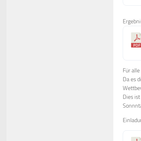
Ergebni
Für all
Da es d
Wettbew
Dies is
Sonnnta
Einladu