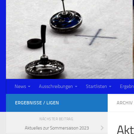
Zum Inhalt springen
News
Ausschreibungen
Startlisten
Ergebn
ERGEBNISSE / LIGEN
ARCHIV
NÄCHSTER BEITRAG
Akt
Aktuelles zur Sommersaison 2023