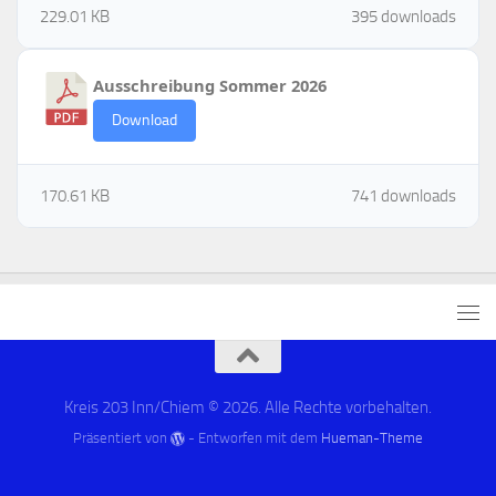
229.01 KB
395 downloads
Ausschreibung Sommer 2026
Download
170.61 KB
741 downloads
Kreis 203 Inn/Chiem © 2026. Alle Rechte vorbehalten.
Präsentiert von
- Entworfen mit dem
Hueman-Theme