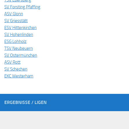
TSV Ebersberg
SV Forsting Pfaffing
ASV Glonn
SV Griesstätt
ESV Hittenkirchen
SV Hohenlinden
ESG Lohholz
TSV Neubeuern
SV Ostermünchen
ASV Rott
SV Schechen
EKC Westerham
ERGEBNISSE / LIGEN