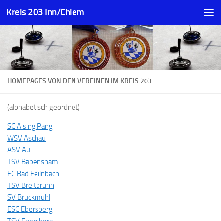
Kreis 203 Inn/Chiem
Zum Inhalt springen
HOMEPAGES VON DEN VEREINEN IM KREIS 203
(alphabetisch geordnet)
SC Aising Pang
WSV Aschau
ASV Au
TSV Babensham
EC Bad Feilnbach
TSV Breitbrunn
SV Bruckmühl
ESC Ebersberg