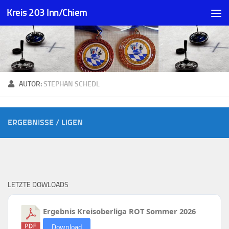
Kreis 203 Inn/Chiem
Zum Inhalt springen
AUTOR:
STEPHAN SCHEDL
ERGEBNISSE / LIGEN
LETZTE DOWLOADS
Ergebnis Kreisoberliga ROT Sommer 2026
Download