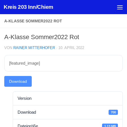
Kreis 203 Inn/Chiem
Zum Inhalt springen
A-KLASSE SOMMER2022 ROT
A-Klasse Sommer2022 Rot
VON
RAINER MITTERHOFER
·
10. APRIL 2022
[featured_image]
Download
Version
Download
700
Dateigröße
1.13 MB