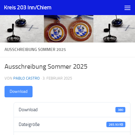
Kreis 203 Inn/Chiem
Zum Inhalt springen
AUSSCHREIBUNG SOMMER 2025
Ausschreibung Sommer 2025
VON
PABLO CASTRO
·
3. FEBRUAR 2025
Download
Download
380
Dateigröße
265.93 KB