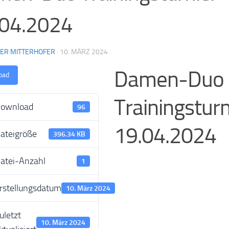
.04.2024
NER MITTERHOFER
·
10. MÄRZ 2024
Damen-Duo
oad
Trainingsturn
ownload
96
19.04.2024
ateigröße
396.34 KB
atei-Anzahl
1
rstellungsdatum
10. März 2024
uletzt
10. März 2024