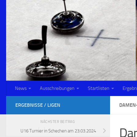
Zum Inhalt springen
News
Ausschreibungen
Startlisten
Ergebn
ERGEBNISSE / LIGEN
DAMEN-
NÄCHSTER BEITRAG
Dam
U16 Turnier in Schechen am 23.03.2024