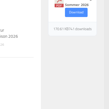
Sommer 2026
Download
170.61 KB
741 downloads
zur
ison 2026
026