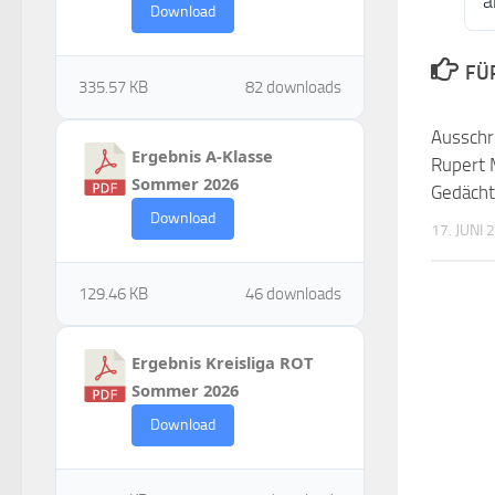
a
Download
FÜ
335.57 KB
82 downloads
Ausschr
Ergebnis A-Klasse
Rupert 
Sommer 2026
Gedächt
Download
17. JUNI 
129.46 KB
46 downloads
Ergebnis Kreisliga ROT
Sommer 2026
Download