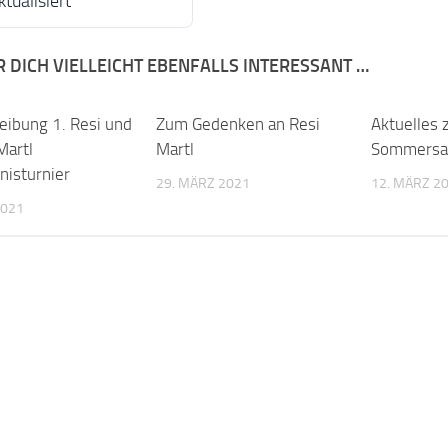
ktualisiert
R DICH VIELLEICHT EBENFALLS INTERESSANT …
eibung 1. Resi und
Zum Gedenken an Resi
Aktuelles 
Martl
Martl
Sommersa
nisturnier
29. MÄRZ 2021
12. MÄRZ 2
2021