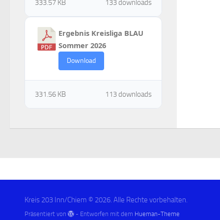
333.57 KB
133 downloads
Ergebnis Kreisliga BLAU
Sommer 2026
Download
331.56 KB
113 downloads
Kreis 203 Inn/Chiem © 2026. Alle Rechte vorbehalten.
Präsentiert von
- Entworfen mit dem
Hueman-Theme