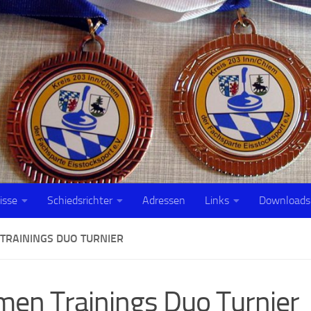
isse
Schiedsrichter
Adressen
Links
Downloads
TRAININGS DUO TURNIER
en Trainings Duo Turnier