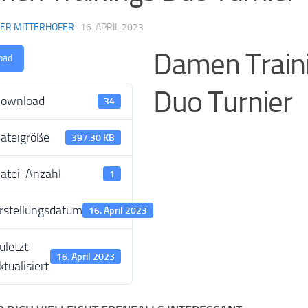
NER MITTERHOFER
·
16. APRIL 2023
Damen Train
oad
Duo Turnier
ownload
34
ateigröße
397.30 KB
atei-Anzahl
1
rstellungsdatum
16. April 2023
uletzt
16. April 2023
ktualisiert