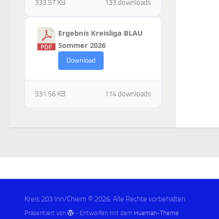
333.57 KB
133 downloads
Ergebnis Kreisliga BLAU
Sommer 2026
Download
331.56 KB
114 downloads
Kreis 203 Inn/Chiem © 2026. Alle Rechte vorbehalten.
Präsentiert von
- Entworfen mit dem
Hueman-Theme