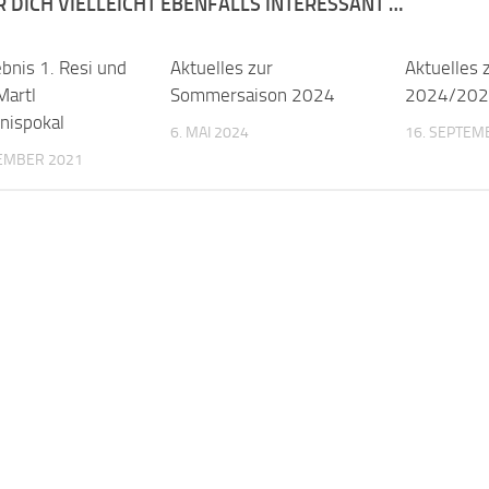
R DICH VIELLEICHT EBENFALLS INTERESSANT …
bnis 1. Resi und
Aktuelles zur
Aktuelles 
Martl
Sommersaison 2024
2024/20
nispokal
6. MAI 2024
16. SEPTEM
TEMBER 2021