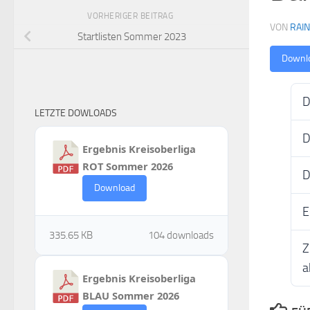
VORHERIGER BEITRAG
VON
RAI
Startlisten Sommer 2023
Downl
D
LETZTE DOWLOADS
D
Ergebnis Kreisoberliga
ROT Sommer 2026
D
Download
E
335.65 KB
104 downloads
Z
a
Ergebnis Kreisoberliga
BLAU Sommer 2026