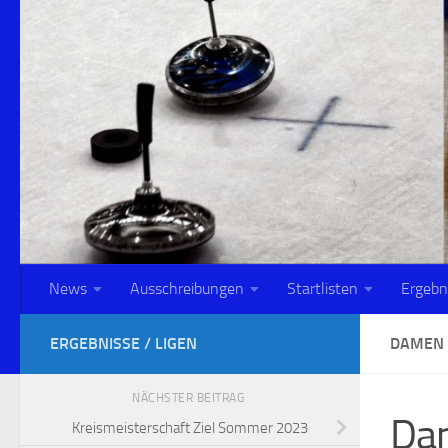
Zum Inhalt springen
News
Ausschreibungen
Startlisten
Ergebn
ERGEBNISSE / LIGEN
DAMEN 
NÄCHSTER BEITRAG
Dam
Kreismeisterschaft Ziel Sommer 2023