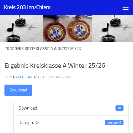
Kreis 203 Inn/Chiem
Zum Inhalt springen
ERGEBNIS KREISKLASSE A WINTER 25/26
Ergebnis Kreisklasse A Winter 25/26
VON
PABLO CASTRO
·
3. FEBRUAR 2026
Download
Download
87
Dateigröße
196.88 KB