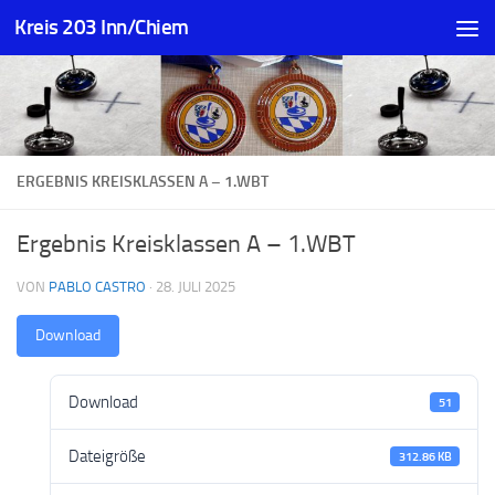
Kreis 203 Inn/Chiem
Zum Inhalt springen
ERGEBNIS KREISKLASSEN A – 1.WBT
Ergebnis Kreisklassen A – 1.WBT
VON
PABLO CASTRO
·
28. JULI 2025
Download
Download
51
Dateigröße
312.86 KB