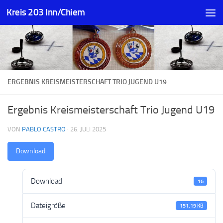
Kreis 203 Inn/Chiem
Zum Inhalt springen
ERGEBNIS KREISMEISTERSCHAFT TRIO JUGEND U19
Ergebnis Kreismeisterschaft Trio Jugend U19
VON
PABLO CASTRO
·
26. JULI 2025
Download
Download
16
Dateigröße
151.19 KB