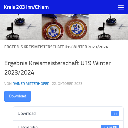
Kreis 203 Inn/Chiem
Zum Inhalt springen
ERGEBNIS KREISMEISTERSCHAFT U19 WINTER 2023/2024
Ergebnis Kreismeisterschaft U19 Winter
2023/2024
VON
RAINER MITTERHOFER
·
22. OKTOBER 2023
Download
Download
41
Dateigröße
118.33 KB