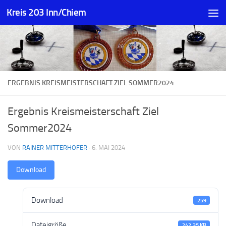
Kreis 203 Inn/Chiem
Zum Inhalt springen
ERGEBNIS KREISMEISTERSCHAFT ZIEL SOMMER2024
Ergebnis Kreismeisterschaft Ziel
Sommer2024
VON
RAINER MITTERHOFER
·
6. MAI 2024
Download
Download
259
Dateigröße
242.35 KB