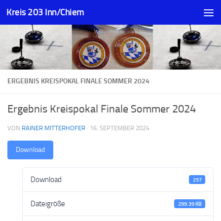
Kreis 203 Inn/Chiem
Zum Inhalt springen
ERGEBNIS KREISPOKAL FINALE SOMMER 2024
Ergebnis Kreispokal Finale Sommer 2024
VON
RAINER MITTERHOFER
·
16. SEPTEMBER 2024
Download
Download
257
Dateigröße
299.39 KB