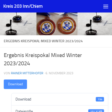
Kreis 203 Inn/Chiem
Zum Inhalt springen
ERGEBNIS KREISPOKAL MIXED WINTER 2023/2024
Ergebnis Kreispokal Mixed Winter
2023/2024
VON
RAINER MITTERHOFER
·
6. NOVEMBER 2023
Download
Download
134
Dateigröße
151.37 KB