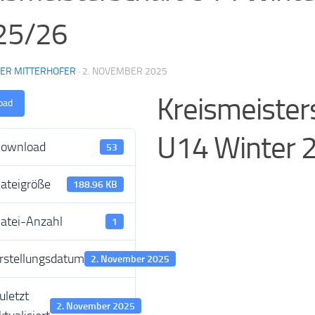
25/26
NER MITTERHOFER
·
2. NOVEMBER 2025
Kreismeister
oad
U14 Winter 
ownload
53
ateigröße
188.96 KB
atei-Anzahl
1
rstellungsdatum
2. November 2025
uletzt
2. November 2025