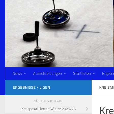
Zum Inhalt springen
News
Ausschreibungen
Startlisten
Ergebn
ERGEBNISSE / LIGEN
KREISM
NÄCHSTER BEITRAG
Kre
Kreispokal Herren Winter 2025/26