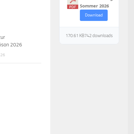
Sommer 2026
Download
170.61 KB
742 downloads
zur
ison 2026
026