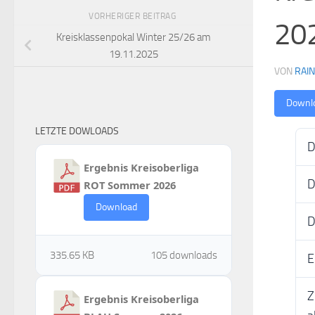
VORHERIGER BEITRAG
20
Kreisklassenpokal Winter 25/26 am
19.11.2025
VON
RAI
Downl
LETZTE DOWLOADS
D
Ergebnis Kreisoberliga
D
ROT Sommer 2026
Download
D
335.65 KB
105 downloads
E
Z
Ergebnis Kreisoberliga