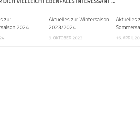
R DICH VIELLEICHT EBENFALLS INTERESSANT …
s zur
Aktuelles zur Wintersaison
Aktuelles 
saison 2024
2023/2024
Sommersa
024
9. OKTOBER 2023
16. APRIL 2