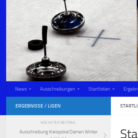
Zum Inhalt springen
News
Ausschreibungen
Startlisten
Ergebn
ERGEBNISSE / LIGEN
STARTL
NÄCHSTER BEITRAG
Sta
Ausschreibung Kreispokal Damen Winter