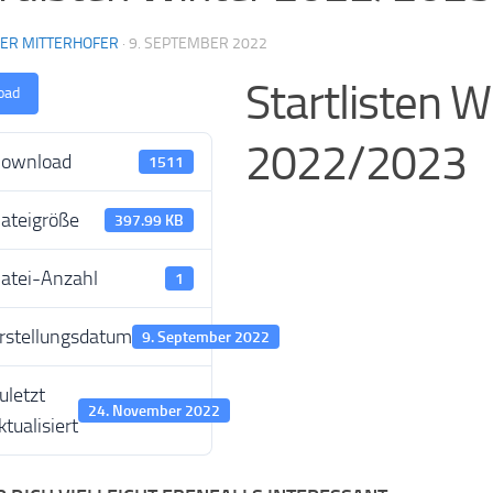
NER MITTERHOFER
·
9. SEPTEMBER 2022
Startlisten W
oad
2022/2023
ownload
1511
ateigröße
397.99 KB
atei-Anzahl
1
rstellungsdatum
9. September 2022
uletzt
24. November 2022
ktualisiert