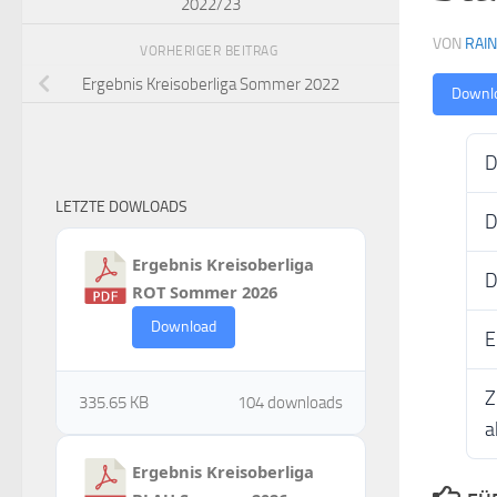
2022/23
VON
RAI
VORHERIGER BEITRAG
Ergebnis Kreisoberliga Sommer 2022
Downl
D
LETZTE DOWLOADS
D
Ergebnis Kreisoberliga
D
ROT Sommer 2026
Download
E
Z
335.65 KB
104 downloads
a
Ergebnis Kreisoberliga