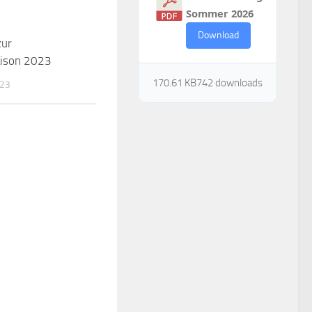
Sommer 2026
Download
zur
ison 2023
170.61 KB
742 downloads
023