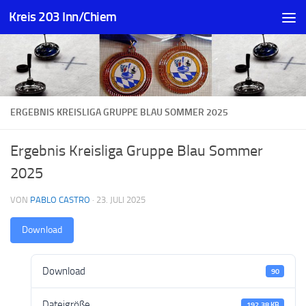
Kreis 203 Inn/Chiem
Zum Inhalt springen
ERGEBNIS KREISLIGA GRUPPE BLAU SOMMER 2025
Ergebnis Kreisliga Gruppe Blau Sommer
2025
VON
PABLO CASTRO
·
23. JULI 2025
Download
Download
90
Dateigröße
192.38 KB