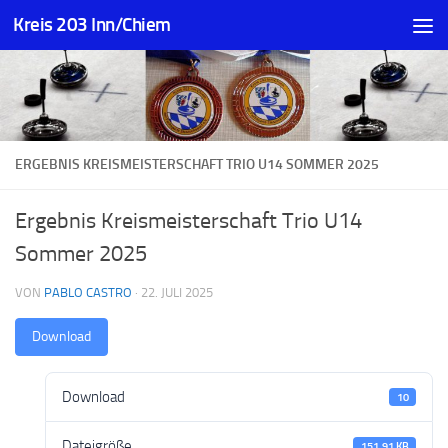
Kreis 203 Inn/Chiem
Zum Inhalt springen
ERGEBNIS KREISMEISTERSCHAFT TRIO U14 SOMMER 2025
Ergebnis Kreismeisterschaft Trio U14
Sommer 2025
VON
PABLO CASTRO
·
22. JULI 2025
Download
Download
10
Dateigröße
151.91 KB