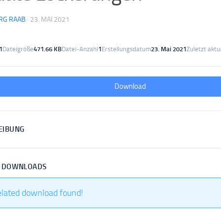
RG RAAB
·
23. MAI 2021
1
Dateigröße
471.66 KB
Datei-Anzahl
1
Erstellungsdatum
23. Mai 2021
Zuletzt aktua
Download
EIBUNG
R DOWNLOADS
elated download found!