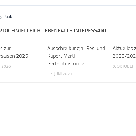
rg Raab
R DICH VIELLEICHT EBENFALLS INTERESSANT …
s zur
Ausschreibung 1. Resi und
Aktuelles 
saison 2026
Rupert Martl
2023/20
Gedächtnisturnier
 2026
9. OKTOBER
17. JUNI 2021