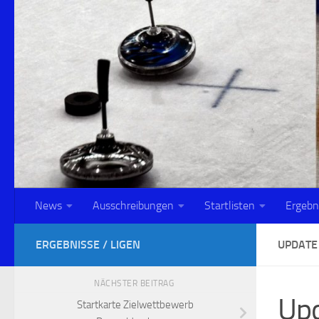
Zum Inhalt springen
News
Ausschreibungen
Startlisten
Ergebn
ERGEBNISSE / LIGEN
UPDATE
NÄCHSTER BEITRAG
Upd
Startkarte Zielwettbewerb