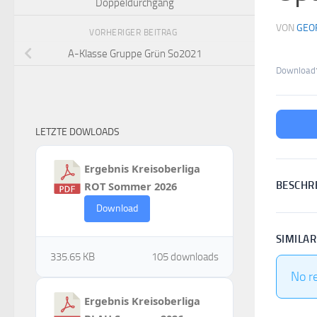
Doppeldurchgang
VON
GEO
VORHERIGER BEITRAG
A-Klasse Gruppe Grün So2021
Download
LETZTE DOWLOADS
Ergebnis Kreisoberliga
ROT Sommer 2026
BESCHR
Download
SIMILA
335.65 KB
105 downloads
No r
Ergebnis Kreisoberliga