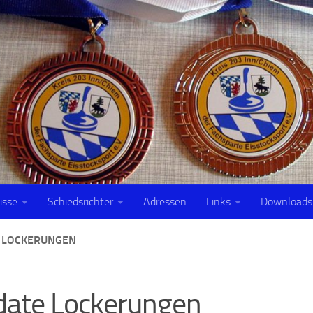
isse
Schiedsrichter
Adressen
Links
Downloads
 LOCKERUNGEN
ate Lockerungen